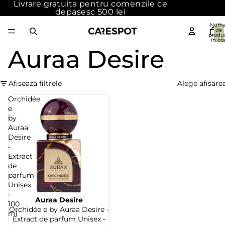
Livrare gratuita pentru comenzile ce
depasesc 500 lei
Numa
de
produ
in cos
{{count
Auraa Desire
0
Afiseaza filtrele
Alege afisare
Orchidée
e
by
Auraa
Desire
-
Extract
de
parfum
Unisex
-
Auraa Desire
100
Orchidée e by Auraa Desire -
ml
Extract de parfum Unisex -