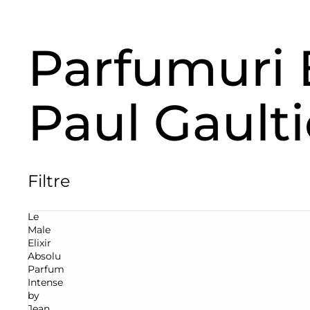
Parfumuri 
Paul Gaulti
Filtre
Le
Male
Elixir
Absolu
Parfum
Intense
by
Jean