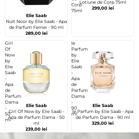
Lotiune de Corp 75ml
Corp
299,00 lei
75ml
Elie Saab
Nuit Noor by Elie Saab - Apa
de Parfum Femei - 90 ml
289,00 lei
Girl
le
Of
Parfum
Now
by
by
Elie
Elie
Saab
Saab
-
-
Apa
Apa
de
de
Parfum
Parfum
Dama
Dama
-
Elie Saab
Elie Saab
Stoc epuizat
Stoc epuizat
-
90
Girl Of Now by Elie Saab -
le Parfum by Elie Saab - Apa
50
ml
Apa de Parfum Dama - 50
de Parfum Dama - 90 ml
ml
ml
329,00 lei
239,00 lei