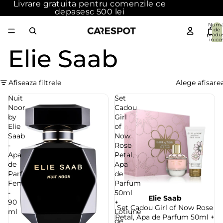
Livrare gratuita pentru comenzile ce
depasesc 500 lei
Numa
de
produ
in cos
{{count
Elie Saab
0
Afiseaza filtrele
Alege afisare
Nuit
Set
Noor
Cadou
by
Girl
Elie
of
Saab
Now
-
Rose
Apa
Petal,
de
Apa
Parfum
de
Femei
Parfum
-
50ml
Elie Saab
Stoc epuizat
90
+
Set Cadou Girl of Now Rose
ml
Lotiune
Petal, Apa de Parfum 50ml +
de