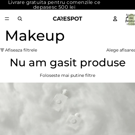
Livrare gratuita pentru comenzile ce
depasesc 500 lei
Numa
de
produ
in cos
{{count
Makeup
0
Afiseaza filtrele
Alege afisare
Nu am gasit produse
Foloseste mai putine filtre