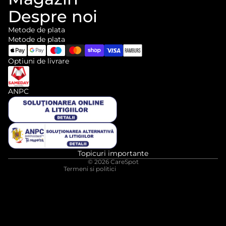
Despre noi
Metode de plata
Metode de plata
Optiuni de livrare
ANPC
Informații de contact
Politica de rambursare
Politica de confidențialitate
Termeni de utilizare
Politica de expediere
Topicuri importante
© 2026
CareSpot
Termeni si politici