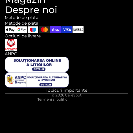
Despre noi
Metode de plata
Metode de plata
Optiuni de livrare
ANPC
Informații de contact
Politica de rambursare
Politica de confidențialitate
Termeni de utilizare
Politica de expediere
Topicuri importante
© 2026
CareSpot
Termeni si politici