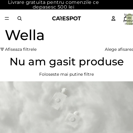
Livrare gratuita pentru comenzile ce
depasesc 500 lei
Numa
de
produ
in cos
{{count
Wella
0
Afiseaza filtrele
Alege afisare
Nu am gasit produse
Foloseste mai putine filtre