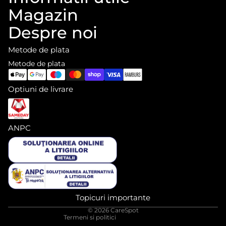
Magazin
Despre noi
Metode de plata
Metode de plata
Optiuni de livrare
ANPC
Informații de contact
Politica de rambursare
Politica de confidențialitate
Termeni de utilizare
Topicuri importante
Politica de expediere
© 2026
CareSpot
Termeni si politici