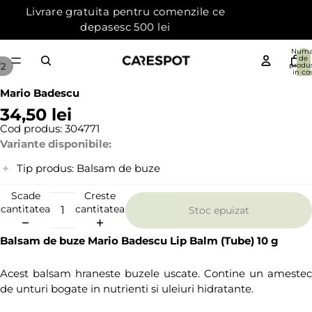
Livrare gratuita pentru comenzile ce
depasesc 500 lei
Numa
de
/
2
produ
in cos
{{count
0
Mario Badescu
34,50 lei
Cod produs:
304771
Variante disponibile:
Tip produs:
Balsam de buze
Scade
Creste
cantitatea
cantitatea
Stoc epuizat
Balsam de buze Mario Badescu Lip Balm (Tube) 10 g
Acest balsam hraneste buzele uscate. Contine un amestec
de unturi bogate in nutrienti si uleiuri hidratante.