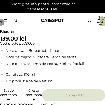
Livrare gratuita pentru comenzile ce
depasesc 500 lei
Numa
de
/
2
produ
in cos
{{count
0
Khadlaj
139,00 lei
Cod produs:
309606
Note de varf:
Bergamota, Ienupar
Note de mijloc:
Nucsoara, Lemn de santal
Note de baza:
Lemn de cedru, Ambra, Paciuli
Cantitate:
100 ml
Tip produs:
Apa de Parfum
Scade
Creste
cantitatea
cantitatea
Stoc epuizat
FURSAN BROWN - KHADLAJ