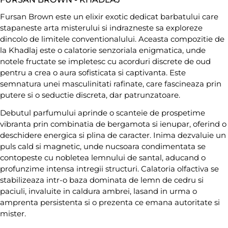
Fursan Brown este un elixir exotic dedicat barbatului care
stapaneste arta misterului si indrazneste sa exploreze
dincolo de limitele conventionalului. Aceasta compozitie de
la Khadlaj este o calatorie senzoriala enigmatica, unde
notele fructate se impletesc cu acorduri discrete de oud
pentru a crea o aura sofisticata si captivanta. Este
semnatura unei masculinitati rafinate, care fascineaza prin
putere si o seductie discreta, dar patrunzatoare.
Debutul parfumului aprinde o scanteie de prospetime
vibranta prin combinatia de bergamota si ienupar, oferind o
deschidere energica si plina de caracter. Inima dezvaluie un
puls cald si magnetic, unde nucsoara condimentata se
contopeste cu nobletea lemnului de santal, aducand o
profunzime intensa intregii structuri. Calatoria olfactiva se
stabilizeaza intr-o baza dominata de lemn de cedru si
paciuli, invaluite in caldura ambrei, lasand in urma o
amprenta persistenta si o prezenta ce emana autoritate si
mister.