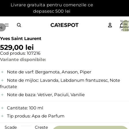
Livrare gratuita pentru comenzile ce
depasesc 500 lei
Numa
de
4
produ
in cos
{{count
0
Yves Saint Laurent
529,00 lei
Cod produs:
107216
Variante disponibile:
Note de varf:
Bergamota, Anason, Piper
Note de mijloc:
Lavanda, Labdanum frantuzesc, Note
fructate
Note de baza:
Vetiver, Paciuli, Vanilie
Cantitate:
100 ml
Tip produs:
Apa de Parfum
Scade
Creste