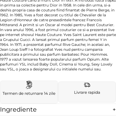
Haute Couture cand a murit Dior in 1957. A introdus fusta trapez
in prima sa colectie pentru Dior in 1958. In cele din urma, si-a
deshis propria casa de couture fiind finantat de Pierre Berge, in
1962. In 1985, Yves a fost decorat cu titlul de Chevalier de la
Legion d'Honneur de catre presedintele francez Francois
Mitterand. A primit si un Oscar al modei pentru Best Couturier.
In vara anului 1996, a fost primul couturier ce si-a prezentat live
pe internet showul Haute Couture. Yves Saint Laurent este parte
a Grupului Gucci. A lansat primul parfum pentru femei Y in
1964. In 1971, a prezentat parfumul Rive Gauche; in acelasi an,
Jean Loup Sieff l-a fotografiat Yves nud pentru campania
publicitara a primului sau parfum barbatesc Pour Hommes.
1977 a vazut lansarea foarte popularului parfum Opium. Alte
parfumuri YSL includ Baby Doll, Cinema si Young, Sexy Lovely
sau YSL, o joaca a designerului cu initialele numelui sau.
Livrare rapida
Termen de returnare 14 zile
Ingrediente