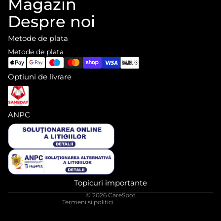
Magazin
Despre noi
Metode de plata
Metode de plata
Optiuni de livrare
ANPC
Informații de contact
Politica de rambursare
Politica de confidențialitate
Termeni de utilizare
Topicuri importante
Politica de expediere
© 2026
CareSpot
Termeni si politici